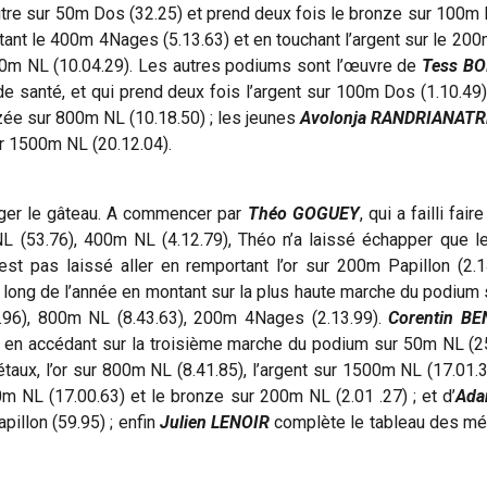
e titre sur 50m Dos (32.25) et prend deux fois le bronze sur 100
nt le 400m 4Nages (5.13.63) et en touchant l’argent sur le 200m D
0m NL (10.04.29). Les autres podiums sont l’œuvre de
Tess BO
 santé, et qui prend deux fois l’argent sur 100m Dos (1.10.49)
zée sur 800m NL (10.18.50) ; les jeunes
Avolonja RANDRIANAT
 1500m NL (20.12.04).
tager le gâteau. A commencer par
Théo GOGUEY
, qui a failli fai
L (53.76), 400m NL (4.12.79), Théo n’a laissé échapper que le
’est pas laissé aller en remportant l’or sur 200m Papillon (2
au long de l’année en montant sur la plus haute marche du podiu
4.96), 800m NL (8.43.63), 200m 4Nages (2.13.99).
Corentin BE
et en accédant sur la troisième marche du podium sur 50m NL (
taux, l’or sur 800m NL (8.41.85), l’argent sur 1500m NL (17.01.
m NL (17.00.63) et le bronze sur 200m NL (2.01 .27) ; et d’
Ad
pillon (59.95) ; enfin
Julien LENOIR
complète le tableau des mé