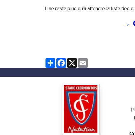
Il ne reste plus qu’à attendre la liste des
→
C
Partager
Facebook
X
Email
Clu
Pl
Co