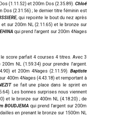
m Dos (1.11.52) et 200m Dos (2.35.89).
Chloé
os (2.31.56) ; le dernier titre féminin est
ISSIERE
, qui repointe le bout du nez après
 et sur 200m NL (2.11.65) et le bronze sur
REHINA
qui prend l’argent sur 200m 4Nages
re le score parfait 4 courses 4 titres. Avec 3
 200m NL (1.59.34) pour prendre l’argent.
.14.90) et 200m 4Nages (2.11.59).
Baptiste
m sur 400m 4Nages (4.43.18) et remportant à
NEZIT
se fait une place dans le sprint en
25.64). Les bonnes surprises nous viennent
30) et le bronze sur 400m NL (4.18.20) ; de
am BOUDJEMA
qui prend l’argent sur 200m
dailles en prenant le bronze sur 1500m NL