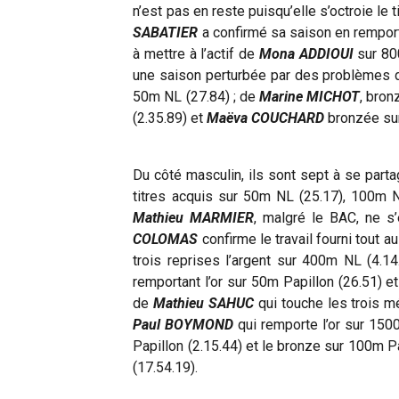
n’est pas en reste puisqu’elle s’octroie l
SABATIER
a confirmé sa saison en remporta
à mettre à l’actif de
Mona ADDIOUI
sur 80
une saison perturbée par des problèmes de
50m NL (27.84) ; de
Marine MICHOT
, bron
(2.35.89) et
Maëva COUCHARD
bronzée sur
Du côté masculin, ils sont sept à se par
titres acquis sur 50m NL (25.17), 100m N
Mathieu MARMIER
, malgré le BAC, ne s
COLOMAS
confirme le travail fourni tout 
trois reprises l’argent sur 400m NL (4.1
remportant l’or sur 50m Papillon (26.51) 
de
Mathieu SAHUC
qui touche les trois mé
Paul BOYMOND
qui remporte l’or sur 1500
Papillon (2.15.44) et le bronze sur 100m Pa
(17.54.19).