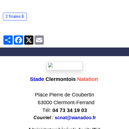
2 finales B
Partager
Facebook
X
Email
Stade
Clermontois
Natation
Club formateur de Natation
Place Pierre de Coubertin
63000 Clermont-Ferrand
Tél:
04 73 34 19 03
Courriel :
scnat@wanadoo.fr