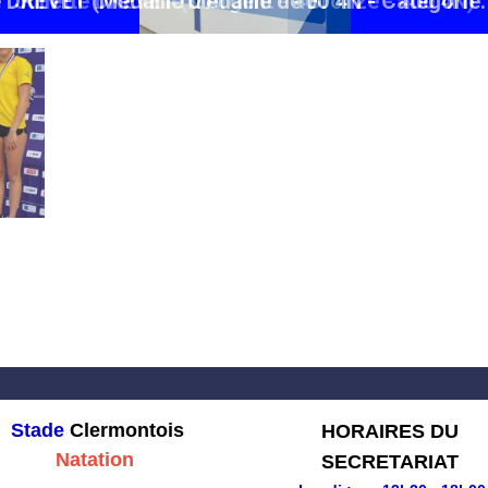
e DREVET (Médaille d'Argent - 400 4N - Catégorie:
Stade
Clermontois
HORAIRES DU
Natation
SECRETARIAT