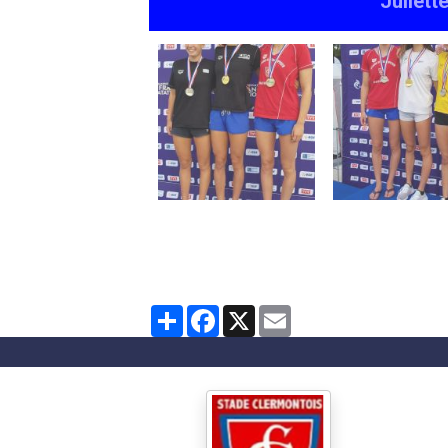
Juliett
Partager
Facebook
X
Email