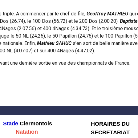
le triple. A commencer par le chef de file,
Geoffroy MATHIEU
qui 
 Dos (26.74), le 100 Dos (56.72) et le 200 Dos (2.00.20).
Baptis
0 4Nages (2.07.56) et 400 4Nages (4.34.73). Et le troisième mousqu
adjuge le 50 NL (24.26), le 50 Papillon (24.76) et le 100 Papillon
e nationale. Enfin,
Mathieu SAHUC
s’en sort de belle manière avec
400 NL (4.07.07) et sur 400 4Nages (4.47.02).
avant une dernière sortie en vue des championnats de France.
Stade
Clermontois
HORAIRES DU
Natation
SECRETARIAT