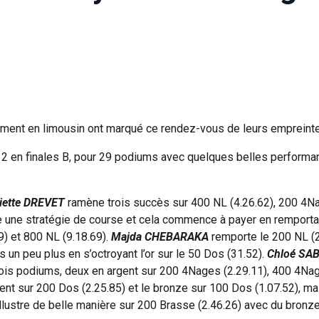
ement en limousin ont marqué ce rendez-vous de leurs empreint
 2 en finales B, pour 29 podiums avec quelques belles performanc
liette DREVET
ramène trois succès sur 400 NL (4.26.62), 200 4Na
e une stratégie de course et cela commence à payer en remportan
9) et 800 NL (9.18.69).
Majda CHEBARAKA
remporte le 200 NL (2
s un peu plus en s’octroyant l’or sur le 50 Dos (31.52).
Chloé SA
ois podiums, deux en argent sur 200 4Nages (2.29.11), 400 4Nag
gent sur 200 Dos (2.25.85) et le bronze sur 100 Dos (1.07.52), ma
llustre de belle manière sur 200 Brasse (2.46.26) avec du bronze