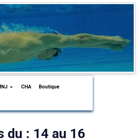
MNJ
CHA
Boutique
 du : 14 au 16